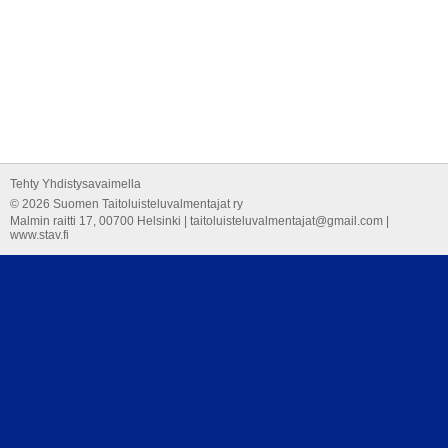
Tehty Yhdistysavaimella
©
2026 Suomen Taitoluisteluvalmentajat ry
Malmin raitti 17, 00700 Helsinki | taitoluisteluvalmentajat@gmail.com |
www.stav.fi