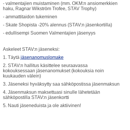
- valmentajien muistaminen (mm. OKM:n ansiomerkkien
haku, Ragnar Wikström Trofee, STAV Trophy)
- ammattitaidon tukeminen
- Skate Shopista -20% alennus (STAV:n jäsenkortilla)
- edullisempi Suomen Valmentajien jäsenyys
Askeleet STAV:n jäseneksi:
1. Täytä
jäsenanomuslomake
2. STAV:n hallitus käsittelee seuraavassa
kokouksessaan jäsenanomukset (kokouksia noin
kuukauden välein)
3. Jäseneksi hyväksytty saa sähköpostissa jäsenmaksun
4. Jäsenmaksun maksettuasi sinulle lähetetään
sähköpostilla STAV:n jäsenkortti
5. Nauti jäseneduista ja ole aktiivinen!