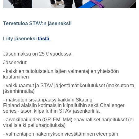
Tervetuloa STAV:n jäseneksi!
Liity jäseneksi
tästä.
Jäsenmaksu on 25 € vuodessa.
Jäsenedut:
- kaikkien taitoluistelun lajien valmentajien yhteisöön
kuuluminen
- valkkuaamut ja STAV järjestämät koulutukset (maksuton tai
jäsenhinnalla)
- maksuton sisäänpääsy kaikkiin Skating
Finland alaisiin kotimaisiin kilpailuihin sekä Challenger
series - tason kilpailuihin STAV jäsenkortilla
- arvokilpailuiden (GP, EM, MM) epäviralliset harjoitukset (ei
virallisia kilpailuharjoituksia)
- valmentajien näkemyksen viestittäminen eteenpäin